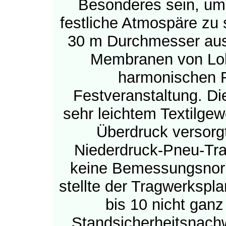
Besonderes sein, um 
festliche Atmospäre zu 
30 m Durchmesser aus l
Membranen von Lob
harmonischen 
Festveranstaltung. Di
sehr leichtem Textilgew
Überdruck versorgt
Niederdruck-Pneu-Trag
keine Bemessungsnorm
stellte der Tragwerkspl
bis 10 nicht gan
Standsicherheitsnachw